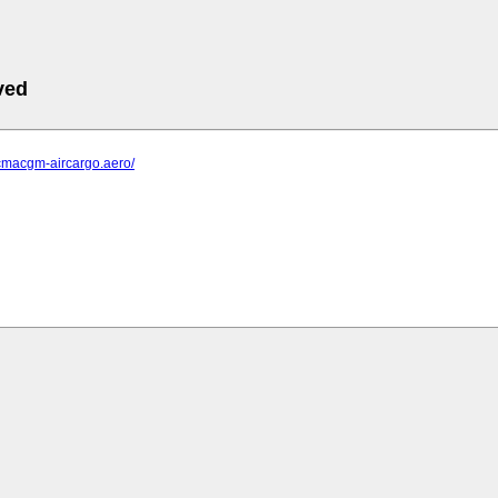
ved
.cmacgm-aircargo.aero/